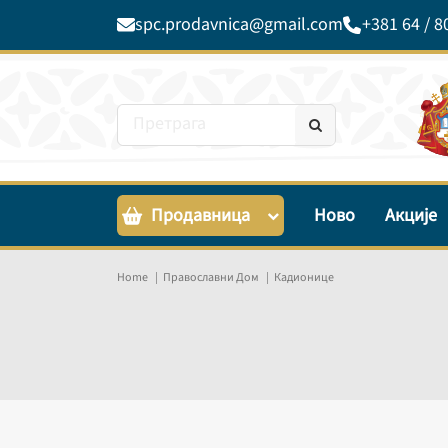
spc.prodavnica@gmail.com
+381 64 / 8
Продавница
Ново
Акције
Home
Православни Дом
Кадионице