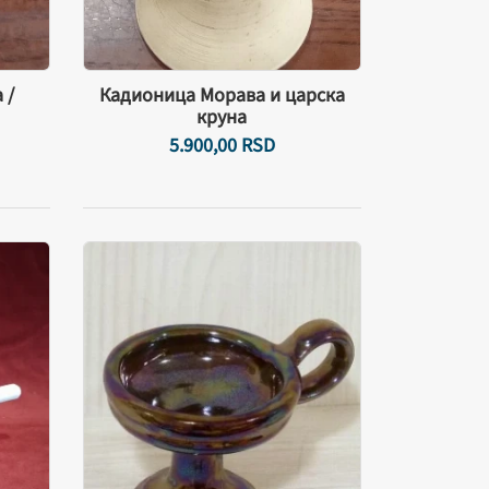
 /
Кадионица Морава и царска
круна
5.900,
00
RSD