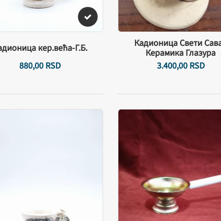
Кадионица Свети Сава
адионица кер.већа-Г.Б.
Керамика Глазура
880,
00
RSD
3.400,
00
RSD