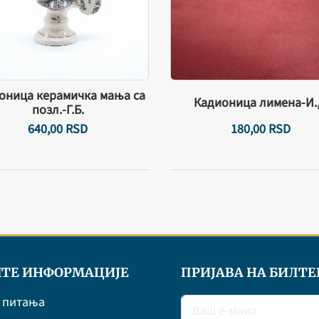
оница керамичка мања са
Кадионица лимена-И.
позл.-Г.Б.
640,
00
RSD
180,
00
RSD
ТЕ ИНФОРМАЦИЈЕ
ПРИЈАВА НА БИЛТЕ
 питања