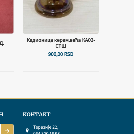
Кадионица керам.већа КА02-
Д.
СТШ
900,
00
RSD
Н
КОНТАКТ
Теразије 22,
064 800 18 98