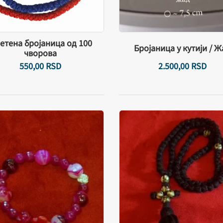
етена бројаница од 100
Бројаница у кутији / Ж
чворова
550,
00
RSD
2.500,
00
RSD