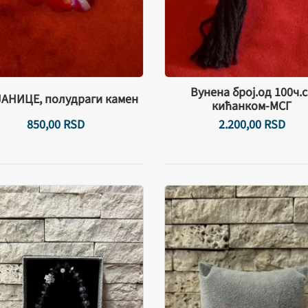
Вунена број.од 100ч.с
АНИЦЕ, полудраги камен
кићанком-МСГ
850,
00
RSD
2.200,
00
RSD