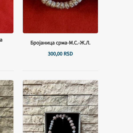
а
Бројаница срма-М.С.-Ж.Л.
300,
00
RSD