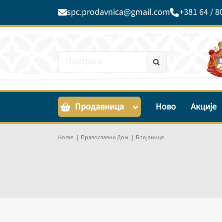
spc.prodavnica@gmail.com
+381 64 / 8
Продавница
Ново
Акције
Home
Православни Дом
Бројанице