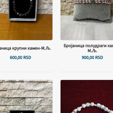
Бројаница полудраги ка
аница крупни камен-М.Љ.
М.Љ.
600,
00
RSD
900,
00
RSD