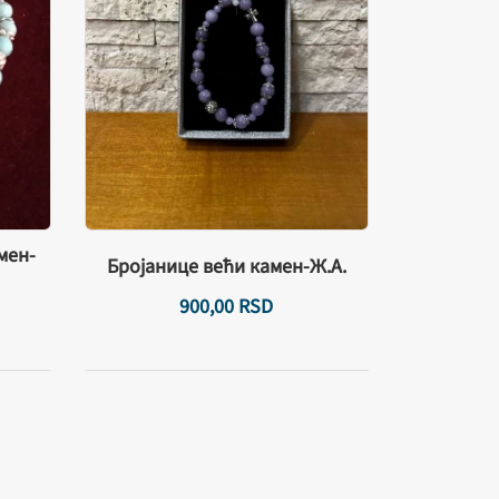
мен-
Бројанице већи камен-Ж.А.
900,
00
RSD