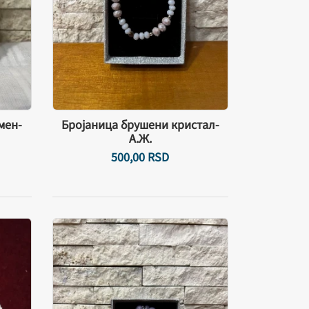
мен-
Бројаница брушени кристал-
А.Ж.
500,
00
RSD