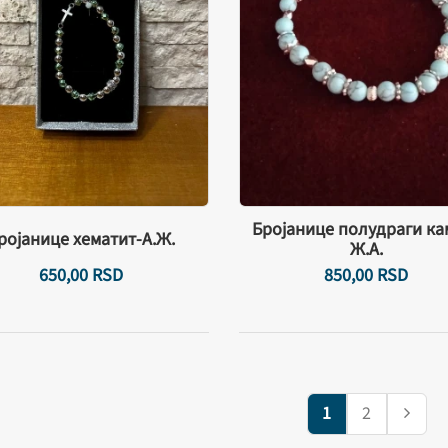
Бројанице полудраги ка
ројанице хематит-А.Ж.
Ж.А.
650,
00
RSD
850,
00
RSD
1
2