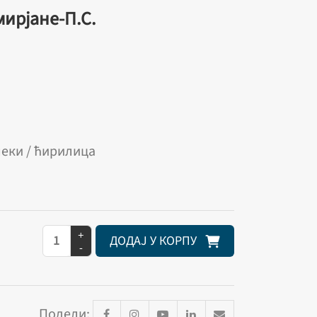
мирјане-П.С.
меки / ћирилица
+
ДОДАЈ У КОРПУ
-
Подели: