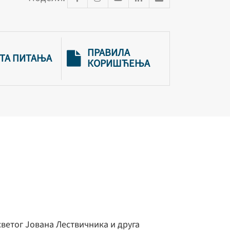
ПРАВИЛА
ТА ПИТАЊА
КОРИШЋЕЊА
светог Јована Лествичника и друга