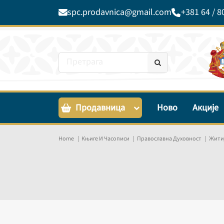
spc.prodavnica@gmail.com
+381 64 / 8
Продавница
Ново
Акције
Home
Књиге И Часописи
Православна Духовност
Житиј