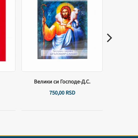
Законо
Велики си Господе-Д.С.
750,
00
RSD
10