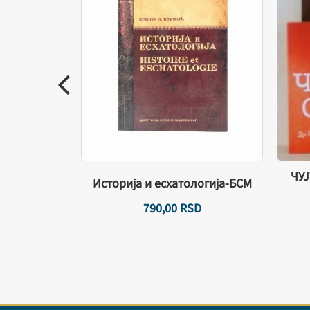
ом животу,
ЧУЈ
Историја и есхатологија-БСМ
штву
D
790,
00
RSD