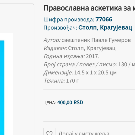
Православна аскетика за 
77066
Шифра производа:
Столп, Крагујевац
Произвођач:
Аутор:
свештеник Павле Гумеров
Издавач:
Столп, Крагујевац
Година издања:
2017.
Број страна / повез / писмо:
130 / 
Димензије:
14.5 х 1 х 20.5 цм
Тежина:
170 г
400,
00
RSD
ЦЕНА:
Додај у листу жеља