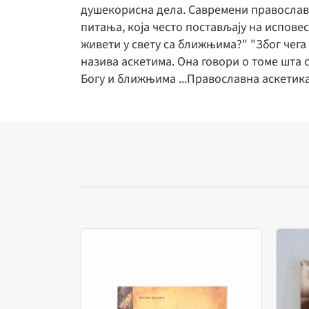
душекорисна дела. Савремени православни
питања, која често постављају на испове
живети у свету са ближњима?" "Због чега 
назива аскетима. Она говори о томе шта с
Богу и ближњима ...Православна аскетика 