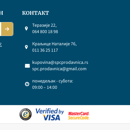
Н
КОНТАКТ
Теразије 22,
064 800 18 98
Краљице Наталије 76,
Е
011 36 25 117
kupovina@spcprodavnica.rs
spc.prodavnica@gmail.com
понедељак - субота:
09:00 – 14:00