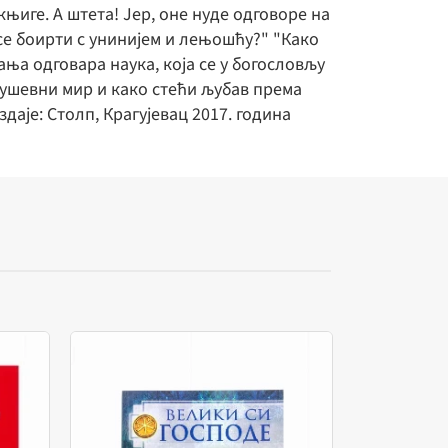
њиге. А штета! Јер, оне нуде одговоре на
 се боирти с унинијем и лењошћу?" "Како
ања одговара наука, која се у богословљу
 душевни мир и како стећи љубав према
даје: Столп, Крагујевац 2017. година