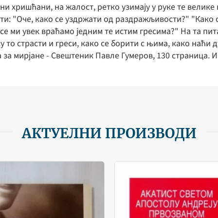
 хришћани, на жалост, ретко узимају у руке те велике к
сти: "Оче, како се уздржати од раздражљивости?" "Како
се ми увек враћамо једним те истим гресима?" На та пит
у то страсти и греси, како се борити с њима, како наћи
за мирјане - Свештеник Павле Гумеров, 130 страница. Из
АКТУЕЛНИ ПРОИЗВОДИ