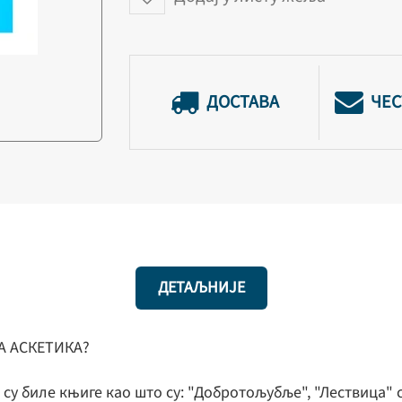
ДОСТАВА
ЧЕС
ДЕТАЉНИЈЕ
А АСКЕТИКА?
у биле књиге као што су: "Добротољубље", "Лествица" 