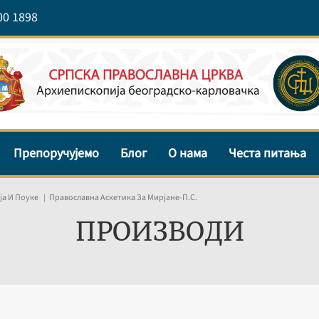
00 1898
Препоручујемо
Блог
О нама
Честа питања
а И Поуке
Православна Аскетика За Мирјане-П.С.
ПРОИЗВОДИ