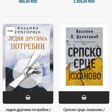
980,
00
RSD
2.300,
00
RSD
НОВО
Једни другима потребни /
Српско срце Јоханово /