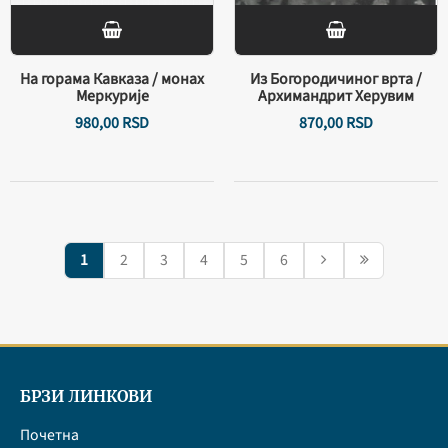
На горама Кавказа / монах
Из Богородичиног врта /
Меркурије
Архимандрит Херувим
980,
00
RSD
870,
00
RSD
1
2
3
4
5
6
БРЗИ ЛИНКОВИ
Почетна