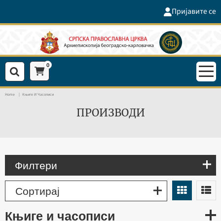
Пријавите се
0
Home
Књиге И Часописи
ПРОИЗВОДИ
Филтери
Сортирај
књиге и часописи