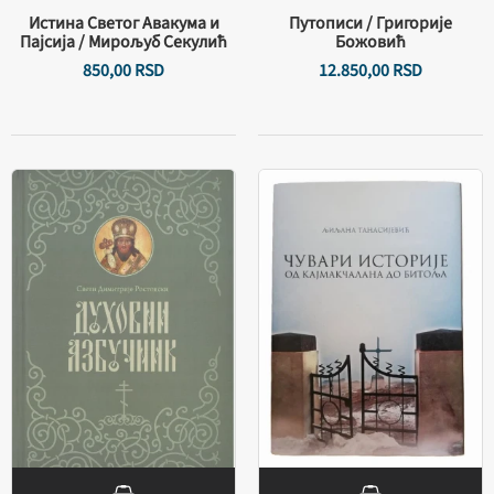
Истина Светог Авакума и
Путописи / Григорије
Пајсија / Мирољуб Секулић
Божовић
850,
00
RSD
12.850,
00
RSD