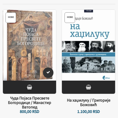
НОВО
НОВО
Чуда Појаса Пресвете
На хаџилуку / Григорије
Богородице / Манастир
Божовић
Ватопед
800,
00
RSD
1.100,
00
RSD