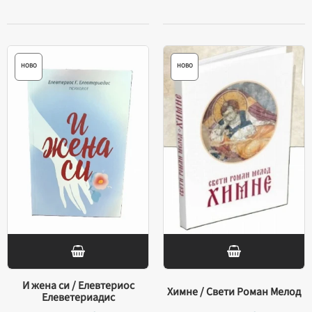
НОВО
НОВО
И жена си / Елевтериос
Химне / Свети Роман Мелод
Елеветериадис