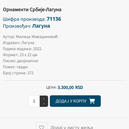
Орнаменти Србије-Лагуна
71136
Шифра производа:
Лагуна
Произвођач:
Аутор: Милица Живадиновић
Издавач: Лагуна
Година издања: 2022.
Формат: 23 x 22 цм
Писмо: двојезично
Повез: тврди
Број страна: 272
3.300,
00
RSD
ЦЕНА:
+
ДОДАЈ У КОРПУ
-
Додај у листу жеља