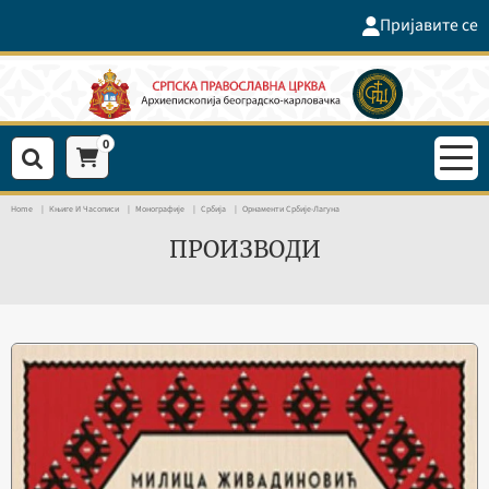
Пријавите се
0
Home
Књиге И Часописи
Монографије
Србија
Орнаменти Србије-Лагуна
ПРОИЗВОДИ