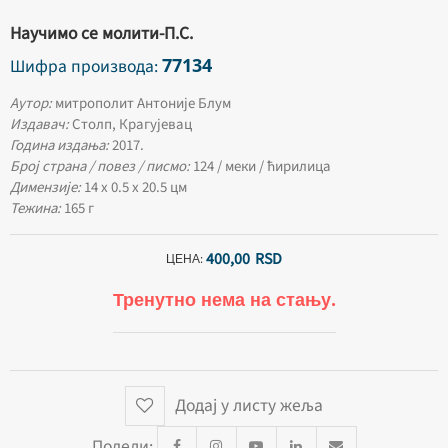
Научимо се молити-П.С.
77134
Шифра производа:
Аутор:
митрополит Антоније Блум
Издавач:
Столп, Крагујевац
Година издања:
2017.
Број страна / повез / писмо:
124 / меки / ћирилица
Димензије:
14 х 0.5 х 20.5 цм
Тежина:
165 г
400,
00
RSD
ЦЕНА:
Тренутно нема на стању.
Додај у листу жеља
Подели: