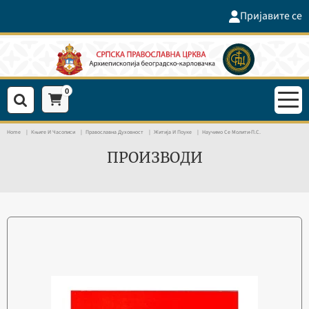
Пријавите се
0
Home
Књиге И Часописи
Православна Духовност
Житија И Поуке
Научимо Се Молити-П.С.
ПРОИЗВОДИ