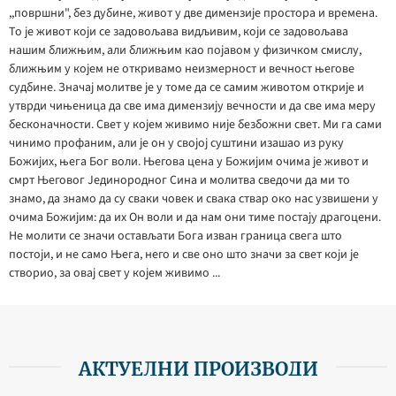
,,површни", без дубине, живот у две димензије простора и времена.
То је живот који се задовољава видљивим, који се задовољава
нашим ближњим, али ближњим као појавом у физичком смислу,
ближњим у којем не откривамо неизмерност и вечност његове
судбине. Значај молитве је у томе да се самим животом открије и
утврди чињеница да све има димензију вечности и да све има меру
бесконачности. Свет у којем живимо није безбожни свет. Ми га сами
чинимо профаним, али је он у својој суштини изашао из руку
Божијих, њега Бог воли. Његова цена у Божијим очима је живот и
смрт Његовог Јединородног Сина и молитва сведочи да ми то
знамо, да знамо да су сваки човек и свака ствар око нас узвишени у
очима Божијим: да их Он воли и да нам они тиме постају драгоцени.
Не молити се значи остављати Бога изван граница свега што
постоји, и не само Њега, него и све оно што значи за свет који је
створио, за овај свет у којем живимо ...
АКТУЕЛНИ ПРОИЗВОДИ