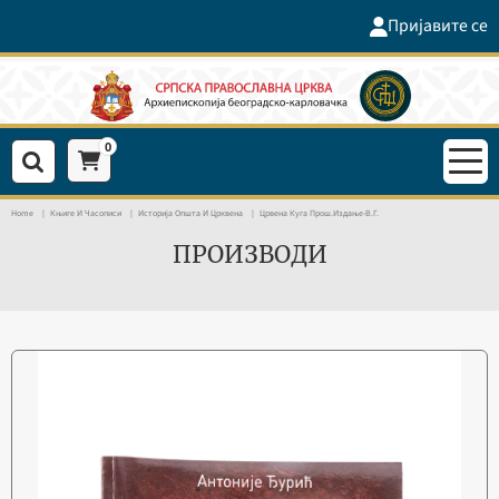
Пријавите се
0
Home
Књиге И Часописи
Историја Општа И Црквена
Црвена Куга Прош.издање-В.Г.
ПРОИЗВОДИ