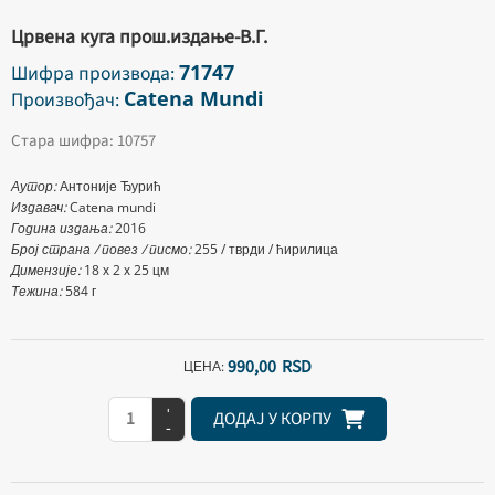
Црвена куга прош.издање-В.Г.
71747
Шифра производа:
Catena Mundi
Произвођач:
Стара шифра: 10757
Аутор:
Антоније Ђурић
Издавач:
Catena mundi
Година издања:
2016
Број страна / повез / писмо:
255 / тврди / ћирилица
Димензије:
18 х 2 х 25 цм
Тежина:
584 г
990,
00
RSD
ЦЕНА:
+
ДОДАЈ У КОРПУ
-