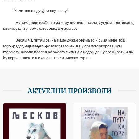
Коме све не дугујем ову књигу!
Живима, који изађоше из комунистичког пакла, дугујем поштовање;
мтвима, који у њему сагореше, дугујем све.
Јесам ли, питам се, највише дужан онима који су за мене, још
голобрадог, најмлађег Брозовог заточеника у сремскомитровачком
казамату, чували последње залогаје хлеба с надом да ћу преживети и да
ћу верно описати њихове патње и њихову смрт ….
АКТУЕЛНИ ПРОИЗВОДИ