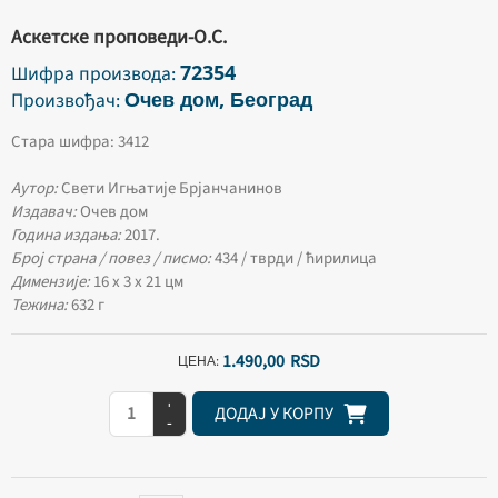
Аскетске проповеди-О.С.
72354
Шифра производа:
Очев дом, Београд
Произвођач:
Стара шифра: 3412
Аутор:
Свети Игњатије Брјанчанинов
Издавач:
Очев дом
Година издања:
2017.
Број страна / повез / писмо:
434 / тврди / ћирилица
Димензије:
16 х 3 х 21 цм
Тежина:
632 г
1.490,
00
RSD
ЦЕНА:
+
ДОДАЈ У КОРПУ
-