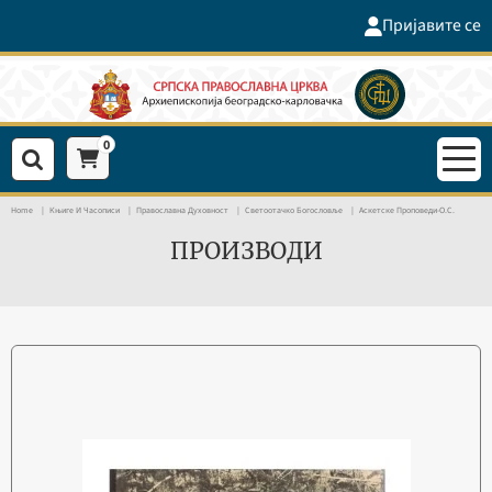
Пријавите се
0
Home
Књиге И Часописи
Православна Духовност
Светоотачко Богословље
Аскетске Проповеди-О.С.
ПРОИЗВОДИ