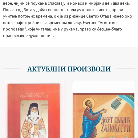
вере, чијим се поукама спасавају и монаси и мирјани већ два века.
Послан од Бога у доба свеопштег пада духовног живота, прави
учитељ потоњих времена, он је из ризнице Светих Отаца изнео оно
што је најпотребније савременом ловеку. Његове “Аскетске
проповеди”, које читалац има у рукама, право су бесцен-благо
православне духовности …
АКТУЕЛНИ ПРОИЗВОДИ