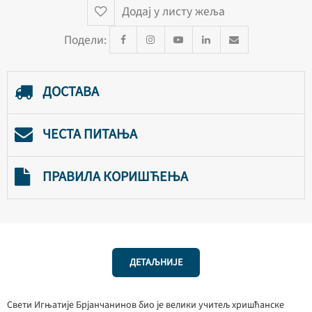
Додај у листу жеља
Подели:
ДОСТАВА
ЧЕСТА ПИТАЊА
ПРАВИЛА КОРИШЋЕЊА
ДЕТАЉНИЈЕ
Свети Игњатије Брјанчанинов био је велики учитељ хришћанске