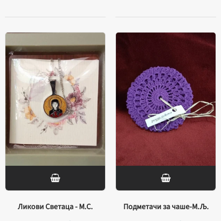
Ликови Светаца - М.С.
Подметачи за чаше-М.Љ.