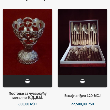
Постоље за чуваркућу
Есцајг анђео 120-МСЈ
метално-К.Д.,В.М.
800,
00
RSD
22.500,
00
RSD