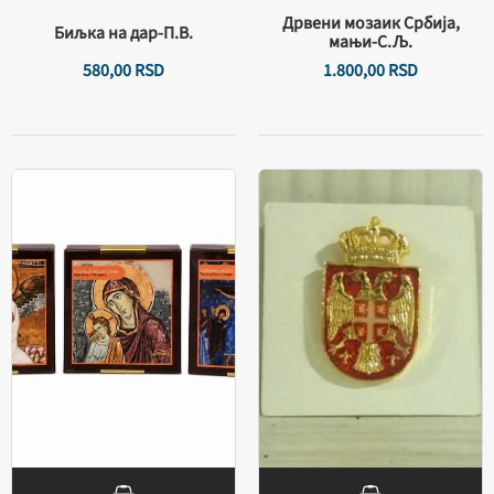
Дрвени мозаик Србија,
Биљка на дар-П.В.
мањи-С.Љ.
580,
00
RSD
1.800,
00
RSD