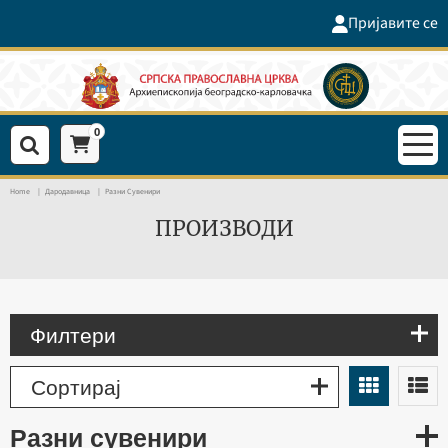
Пријавите се
0
Home
Дародавница
Разни Сувенири
ПРОИЗВОДИ
Филтери
Сортирај
разни сувенири