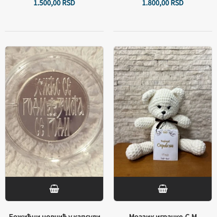
1.500,
00
RSD
1.800,
00
RSD
Божићни новчић у капсули
Мозаик играчке-С.М