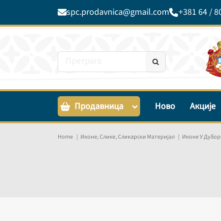
spc.prodavnica@gmail.com
+381 64 / 8
Продавница
Ново
Акције
Home
Иконе, Слике, Сликарски Материјал
Иконе У Дубор