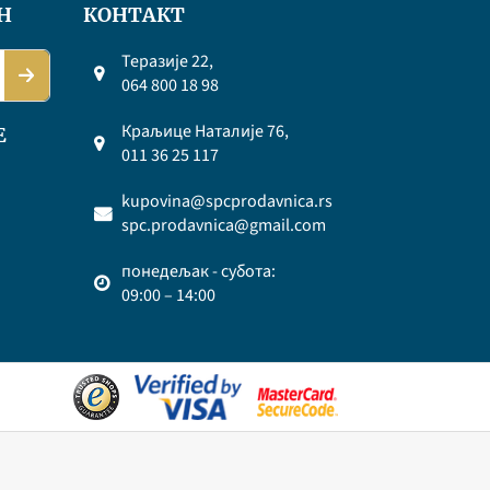
Н
КОНТАКТ
Теразије 22,
064 800 18 98
Краљице Наталије 76,
Е
011 36 25 117
kupovina@spcprodavnica.rs
spc.prodavnica@gmail.com
понедељак - субота:
09:00 – 14:00