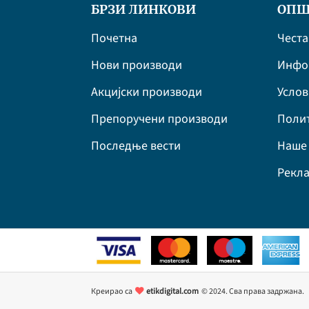
БРЗИ ЛИНКОВИ
ОПШ
Почетна
Честа
Нови производи
Инфор
Акцијски производи
Усло
Препоручени производи
Полит
Последње вести
Наше 
Рекла
Креирао са
etikdigital.com
© 2024. Сва права задржана.