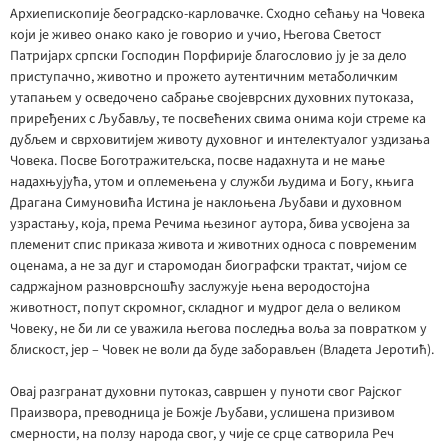
Архиепископије београдско-карловачке. Сходно сећању на Човека
који је живео онако како је говорио и учио, Његова Светост
Патријарх српски Господин Порфирије благословио ју је за дело
приступачно, животно и прожето аутентичним метаболичким
утапањем у осведочено сабрање својеврсних духовних путоказа,
приређених с Љубављу, те посвећених свима онима који стреме ка
дубљем и сврховитијем животу духовног и интелектуалог уздизања
Човека. Посве Боготражитељска, посве надахнута и не мање
надахњујућа, утом и оплемењена у служби људима и Богу, књига
Драгана Симуновића Истина је наклоњена Љубави и духовном
узрастању, која, према Речима њезиног аутора, бива усвојена за
племенит спис приказа живота и животних односа с повременим
оценама, а не за дуг и старомодан биографски трактат, чијом се
садржајном разноврсношћу заслужује њена веродостојна
животност, попут скромног, складног и мудрог дела о великом
Човеку, не би ли се уважила његова последња воља за повратком у
блискост, јер – Човек не воли да буде заборављен (Владета Јеротић).
Овај разгранат духовни путоказ, савршен у пуноти свог Рајског
Праизвора, преводница је Божје Љубави, услишена призивом
смерности, на ползу народа свог, у чије се срце сатворила Реч