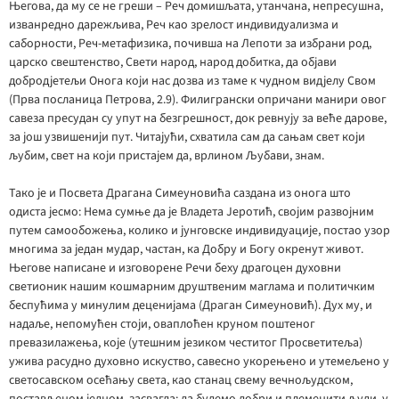
Његова, да му се не греши – Реч домишљата, утанчана, непресушна,
изванредно дарежљива, Реч као зрелост индивидуализма и
саборности, Реч-метафизика, почивша на Лепоти за избрани род,
царско свештенство, Свети народ, народ добитка, да објави
добродјетељи Онога који нас дозва из таме к чудном видјелу Свом
(Прва посланица Петрова, 2.9). Филигрански опричани манири овог
савеза пресудан су упут на безгрешност, док ревнују за веће дарове,
за још узвишенији пут. Читајући, схватила сам да сањам свет који
љубим, свет на који пристајем да, врлином Љубави, знам.
Тако је и Посвета Драгана Симеуновића саздана из онога што
одиста јесмо: Нема сумње да је Владета Јеротић, својим развојним
путем самообожења, колико и јунговске индивидуације, постао узор
многима за један мудар, частан, ка Добру и Богу окренут живот.
Његове написане и изговорене Речи беху драгоцен духовни
светионик нашим кошмарним друштвеним маглама и политичким
беспућима у минулим деценијама (Драган Симеуновић). Дух му, и
надаље, непомућен стоји, оваплоћен круном поштеног
превазилажења, које (утешним језиком честитог Просветитеља)
ужива расудно духовно искуство, савесно укорењено и утемељено у
светосавском осећању света, као станац свему вечнољудском,