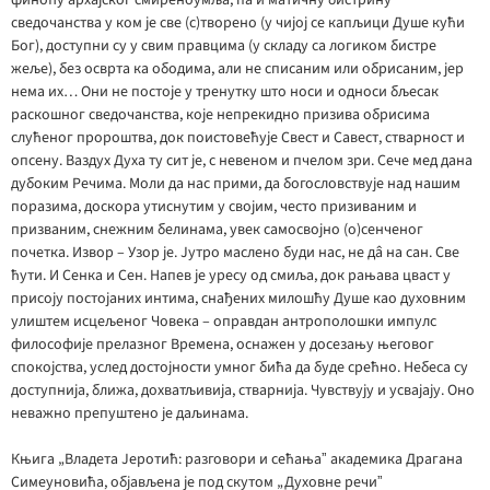
финоћу архајског смиреноумља, па и матичну бистрину
сведочанства у ком је све (с)творено (у чијој се капљици Душе кући
Бог), доступни су у свим правцима (у складу са логиком бистре
жеље), без осврта ка ободима, али не списаним или обрисаним, јер
нема их… Они не постоје у тренутку што носи и односи бљесак
раскошног сведочанства, које непрекидно призива обрисима
слућеног пророштва, док поистовећује Свест и Савест, стварност и
опсену. Ваздух Духа ту сит је, с невеном и пчелом зри. Сече мед дана
дубоким Речима. Моли да нас прими, да богословствује над нашим
поразима, доскора утиснутим у својим, често призиваним и
призваним, снежним белинама, увек самосвојно (о)сенченог
почетка. Извор – Узор је. Јутро маслено буди нас, не дâ на сан. Све
ћути. И Сенка и Сен. Напев је уресу од смиља, док рањава цваст у
присоју постојаних интима, снађених милошћу Душе као духовним
улиштем исцељеног Човека – оправдан антрополошки импулс
философије прелазног Времена, оснажен у досезању његовог
спокојства, услед достојности умног бића да буде срећно. Небеса су
доступнија, ближа, дохватљивија, стварнија. Чувствују и усвајају. Оно
неважно препуштено је даљинама.
Књига „Владета Јеротић: разговори и сећањаˮ академика Драгана
Симеуновића, објављена је под скутом „Духовне речиˮ