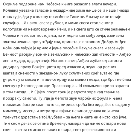
Окриље подарене нам Небеске књиге разасипа влати вечери.
Колевка увезана таласима незадрживе зиме њише се, а наше гнездо
ипак ту је, бди у отклону позлаћене Тишине. У њему се не остаје
случајно… И након свега рубног, и мимо свега стопљеног у
колотразима неизговорених Речи, и из свега што се стиче знамењем
Човека и његовог постојања, па и медна кап међуречја, изливена
златом чекања при угођају сна, принета је врховном Добру. Анђео
ноћи одмлађује је крилом једне посебне Пахуље снега и засењује
Вечност расејану еонима земаљских и небеских запитаности – Анђео
леп и мудар, од другачије Истине начет; Анђео љубак од ситости
додира у праху Божјег цвета пред изласком, чедан од росних
шаптаја снености у звезданом луку склупчаних срећа, тамо где
јутром лута месец и птице се крију иза малих гнезда, где Крст не бива
слегнут у Исповедаоници Праскозорја… И сломљено крило зараста
у том гнезду… И Сјајем посут трен је радости зоре кад свањива
прозрак у самоћи. Ту, где је Лепота звук чаробних фрула и њена
промисао бистри слап потока, мирише срећа без вида, без ока, док у
мимоходу месеца и ветра зри кајање невиног дечака који чека
тренутак дорастања тој Љубави – за њега ништа није исто као јуче.
Тим сном дечак се отима Времену, намеран да њиме оствари нови
свет – свет за смисао великих оквира, свет рефлексивности и