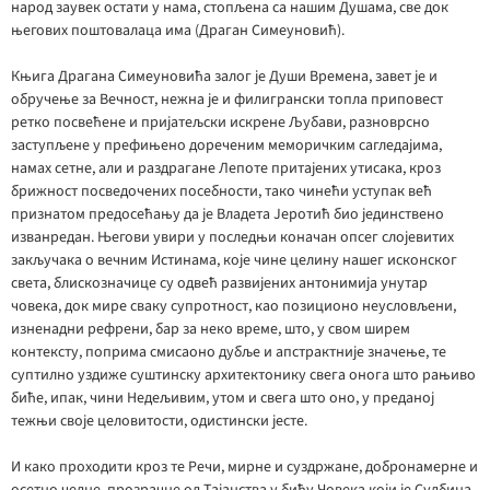
народ заувек остати у нама, стопљена са нашим Душама, све док
његових поштовалаца има (Драган Симеуновић).
Књига Драгана Симеуновића залог је Души Времена, завет је и
обручење за Вечност, нежна је и филигрански топла приповест
ретко посвећене и пријатељски искрене Љубави, разноврсно
заступљене у префињено дореченим меморичким сагледајима,
намах сетне, али и раздрагане Лепоте притајених утисака, кроз
брижност посведочених посебности, тако чинећи уступак већ
признатом предосећању да је Владета Јеротић био јединствено
изванредан. Његови увири у последњи коначан опсег слојевитих
закључака о вечним Истинама, које чине целину нашег исконског
света, блискозначице су одвећ развијених антонимија унутар
човека, док мире сваку супротност, као позиционо неусловљени,
изненадни рефрени, бар за неко време, што, у свом ширем
контексту, поприма смисаоно дубље и апстрактније значење, те
суптилно уздиже суштинску архитектонику свега онога што рањиво
биће, ипак, чини Недељивим, утом и свега што оно, у преданој
тежњи своје целовитости, одистински јесте.
И како проходити кроз те Речи, мирне и суздржане, добронамерне и