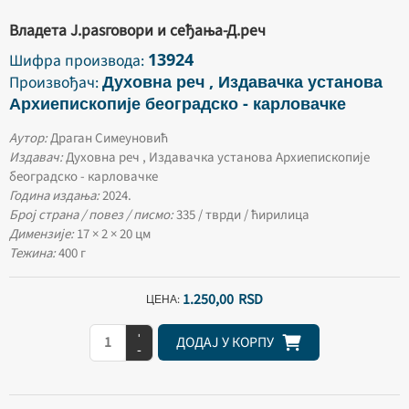
Владета Ј.раѕговори и сеђања-Д.реч
13924
Шифра производа:
Духовна реч , Издавачка установа
Произвођач:
Архиепископије београдско - карловачке
Аутор:
Драган Симеуновић
Издавач:
Духовна реч , Издавачка установа Архиепископије
београдско - карловачке
Година издања:
2024.
Број страна / повез / писмо:
335 / тврди / ћирилица
Димензије:
17 × 2 × 20 цм
Тежина:
400 г
1.250,
00
RSD
ЦЕНА:
+
ДОДАЈ У КОРПУ
-