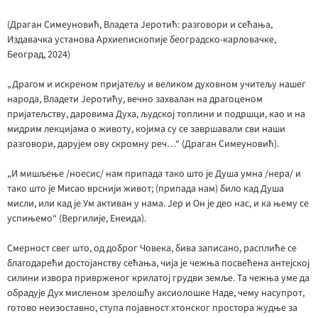
(Драган Симеуновић, Владета Јеротић: разговори и сећања,
Издавачка установа Архиепископије београдско-карловачке,
Београд, 2024)
„Драгом и искреном пријатељу и великом духовном учитељу нашег
народа, Владети Јеротићу, вечно захвалан на драгоценом
пријатељству, даровима Духа, људској топлини и подршци, као и на
мидрим лекцијама о животу, којима су се завршавали сви наши
разговори, дарујем ову скромну реч…“ (Драган Симеуновић).
„И мишљење /ноесис/ нам припада тако што је Душа умна /нера/ и
тако што је Мисао врснији живот; (припада нам) било кад Душа
мисли, или кад је Ум активан у нама. Јер и Он је део нас, и ка њему се
успињемо“ (Вергилије, Енеида).
Смерност свег што, од доброг Човека, бива записано, расплиће се
благодарећи достојанству сећања, чија је чежња посвећена антејској
силини извора приврженог крилатој грудви земље. Та чежња уме да
обрадује Дух мисленом зрелошћу аксиолошке Наде, чему насупрот,
готово неизоставно, ступа појавност хтонског простора жудње за