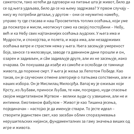
сажетости, тако хотећи да одговори на питање шта је живот, било да
се од њега удаљава, било да се на њему задржава? У првом случају –
нису му потребни детаљи, у другом – они се неумитно намећу,
управо ту где стасава и наш Просветитељ топлих осећања, који уме
да посматра и мисли, неотиснут само ка својој постојбини – Небу,
већ и ка Небу свих најтананијих осећања људских. У њега има и
Мудрости, и спокојства, и полета, и жара има, али незадрживих
осећања ватре и страстим нема у њега. Њега засењује умереност
боја, заносе га милозвуци, заводе га давнином дани прошли и он,
озарен и задивљен, и сâм задивљује друге, али их не засењује, иако
очарава. Он покушава да изађе из самоће и ослободи се тамнице
живота, да порекне смрт. У њега је жеља за Лепотом Победе. Као
такав, он је саучесник отмене алегорије о патњама сопствених, али и
наших избора. Он је Мислилац Милосрђа. Вапај му је ожиљак који
Крсту, из Љубави, приноси Љубав, те нам, посредно, нуди спасење
својом медитативном Жртвом – велики људи су узвишени, али не и
интимни. Емотивном фабулом – Живот је као Тишина јесења,
појединачан – настојао је да именује ствари. То јесте идеал –
створити јединствен свет, као засебан облик споразумевања
нерушитељских нијанси, фундаменталних за гаму значења виших од
игре и живота.