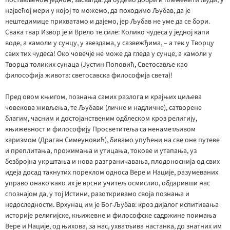
постављеном једном, засвагда: да будемо добри и племенити људи, у
највећој мери у којој то можемо, да походимо Љубав, да је
нештедимице прихватамо и дајемо, јер Љубав не уме да се бори.
Свака твар Извор је и Врело те силе: Колико чудеса у једној капи
воде, а камоли у сунцу, у звездама, у сазвежђима, – а тек у Творцу
свих тих чудеса! Око човечје не може да гледа у сунце, а камоли у
Творца толиких сунаца (Јустин Поповић, Светосавље као
философија живота: светосавска философија света)!
Пред овом књигом, познања самих разлога и крајњих циљева
човекова живљења, те Љубави (личне и надличне), сатворене
благим, часним и достојанственим одблеском кроз религију,
књижевност и философију Просветитеља са ненаметљивом
харизмом (Драган Симеуновић), бивамо упућени на све оне путеве
и преплитања, прожимања и утицања, токове и утапања, уз
безбројна укрштања и нова разграничавања, плодоноснија од свих
идеја досад такнутих пореклом односа Вере и Нације, разумеваних
управо онако како их је врсни учитељ осмислио, обдаривши нас
спознајом да, у тој Истини, разоткривамо своја познања и
недоследности. Врхунац им је Бог-Љубав: кроз дијалог испитивања
историје религијске, књижевне и философске садржине поимања
Вере и Нације, од њихова, за нас, ухватљива настанка, до знатних им