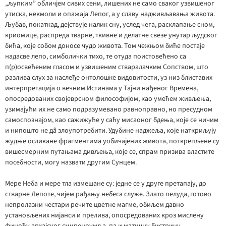
„љупким” обличјем сивих сени, лишених не само сваког узвишеног
утиска, некмоли и опажаја Лепог, а у славу надживљавања живота.
Љубав, покаткад, дејствује налик сну, услед чега, расклапање сном,
криомице, распреда тварне, ткивне и делатне свезе унутар људског
бића, које собом доносе чудо живота. Том чежњом биће постаје
надасве лепо, симболички тихо, те отуда поистовећено са
п(р)освећеним гласом и узвишеним стваралачким Сопством, што
разлива слух за наслеђе онтолошке видовитости, уз низ блиставих
интерпретација о вечним Истинама у Тајни нађеног Времена,
опосредованих својеврсном философијом, као умећем живљења,
узимајући их не само подразумевано равноправно, но пресудном
самоспознајом, као сажижуће у саћу мисаоног бдења, које се ничим
и нипошто не дâ злоупотребити. Удубине наджеља, које наткриљују
жудње осликане фрагментима уобичајених живота, поткрепљене су
вишесмерним путањама дивљења, које се, спрам призива властите
посебности, могу назвати другим Сунцем.
Мере Неба и мере тла измешане су: једне се у друге претапају, до
стварне Лепоте, чијем рађању небеса служе. Злато пелуда, готово
непролазни честари речите цветне магме, обиљем давно
установљених нијанси и прелива, опосредованих кроз мислену