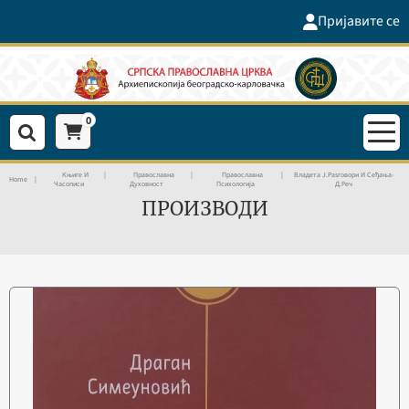
Пријавите се
0
Књиге И
Православна
Православна
Владета Ј.раѕговори И Сеђања-
Home
Часописи
Духовност
Психологија
Д.реч
ПРОИЗВОДИ