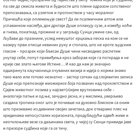
осетно чедне, прозрачне од Тајанства у бићу Човека који је Судбина,
па све до смисла живота и будности што плени одразом сопственог
препознавања, са узлетом и прогонством у часу моралног
Причешћа које оплемењује свест? Да ли псалмичним алтом или
успаванком наслеђа, док дрхтаји Душе оплакују сузе, а између ноћи
и гнева, покаткад, промине и у загрљају Сунца умине сан, од
Љубави до празнине, услед немуштог крцкања песка на ком се не
назиру први отисци невиних руку и стопала, што не кроте људским
гласом – прозрак који бљесак Душе чини несводиво распетим
унутар себе, попут привиђења кроз заборав који га поткрада и не
крије све злато његове Истине… И као да нам је значајно
одшкринута кључаоница очуваних визија и идеја о којима знамо
тако мало или готово незнатно – застор саткан од слојевитих записа
Душе која препознаје миомирисе боја позваних над проклетством и
Сјајем животног позива у најсвет(л)ијим врутковима себе –
аналогија патње и од ње, зачудно јасна, и у мислима, уверљиво
саздана тропика оног што је почивше на духовно блиском са оним
што призивамо из давнине својих зачетака, док отварамо плес на
хридинама непосусталих хоризоната, продубљујући одвећ живе и
неотклоњиве везе са даљинама света, у чијој су Сенци привиди јаве
и призори судбина које га се тичу.