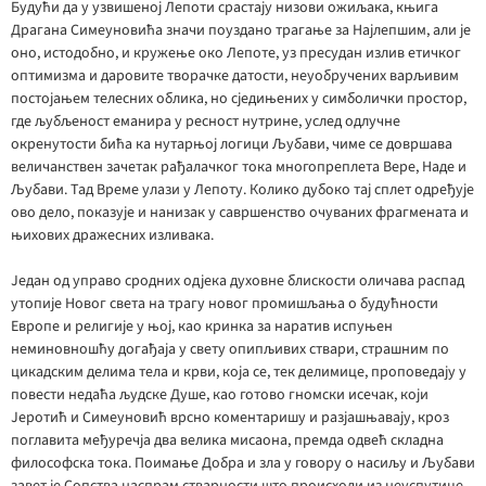
Будући да у узвишеној Лепоти срастају низови ожиљака, књига
Драгана Симеуновића значи поуздано трагање за Најлепшим, али је
оно, истодобно, и кружење око Лепоте, уз пресудан излив етичког
оптимизма и даровите творачке датости, неуобручених варљивим
постојањем телесних облика, но сједињених у симболички простор,
где љубљеност еманира у ресност нутрине, услед одлучне
окренутости бића ка нутарњој логици Љубави, чиме се довршава
величанствен зачетак рађалачког тока многопреплета Вере, Наде и
Љубави. Тад Време улази у Лепоту. Колико дубоко тај сплет одређује
ово дело, показује и нанизак у савршенство очуваних фрагмената и
њихових дражесних изливака.
Један од управо сродних одјека духовне блискости оличава распад
утопије Новог света на трагу новог промишљања о будућности
Европе и религије у њој, као кринка за наратив испуњен
неминовношћу догађаја у свету опипљивих ствари, страшним по
цикадским делима тела и крви, која се, тек делимице, проповедају у
повести недаћа људске Душе, као готово гномски исечак, који
Јеротић и Симеуновић врсно коментаришу и разјашњавају, кроз
поглавита међуречја два велика мисаона, премда одвећ складна
философска тока. Поимање Добра и зла у говору о насиљу и Љубави