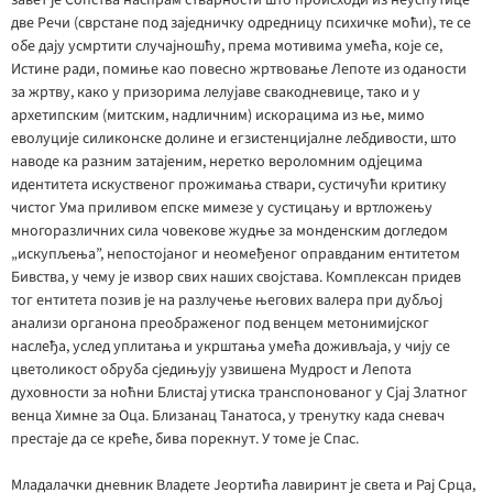
завет је Сопства наспрам стварности што происходи из неуспутице
две Речи (сврстане под заједничку одредницу психичке моћи), те се
обе дају усмртити случајношћу, према мотивима умећа, које се,
Истине ради, помиње као повесно жртвовање Лепоте из оданости
за жртву, како у призорима лелујаве свакодневице, тако и у
архетипским (митским, надличним) искорацима из ње, мимо
еволуције силиконске долине и егзистенцијалне лебдивости, што
наводе ка разним затајеним, неретко вероломним одјецима
идентитета искуственог прожимања ствари, сустичући критику
чистог Ума приливом епске мимезе у сустицању и вртложењу
многоразличних сила човекове жудње за монденским догледом
„искупљења”, непостојаног и неомеђеног оправданим ентитетом
Бивства, у чему је извор свих наших својстава. Комплексан придев
тог ентитета позив је на разлучење његових валера при дубљој
анализи органона преображеног под венцем метонимијског
наслеђа, услед уплитања и укрштања умећа доживљаја, у чију се
цветоликост обруба сједињују узвишена Мудрост и Лепота
духовности за ноћни Блистај утиска транспонованог у Сјај Златног
венца Химне за Оца. Близанац Танатоса, у тренутку када сневач
престаје да се креће, бива порекнут. У томе је Спас.
Младалачки дневник Владете Јеортића лавиринт је света и Рај Срца,