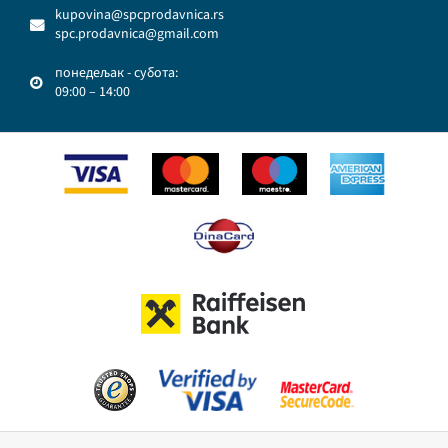
kupovina@spcprodavnica.rs
spc.prodavnica@gmail.com
понедељак - субота:
09:00 – 14:00