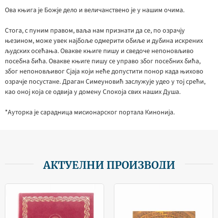
Ова књига је Божје дело и величанствено је у нашим очима.
Стога, с пуним правом, ваља нам признати да се, по озрачју
њезином, може увек најбоље одмерити обиље и дубина искрених
људских осећања. Овакве књиге пишу и сведоче непоновљиво
посебна бића. Овакве књиге пишу се управо због посебних бића,
због непоновљивог Сјаја који неће допустити понор када њихово
озрачје посустане. Драган Симеуновић заслужује удео у тој срећи,
као оној која се одвија у домену Спокоја свих наших Душа.
*Ауторка је сарадница мисионарског портала Кинонија.
АКТУЕЛНИ ПРОИЗВОДИ