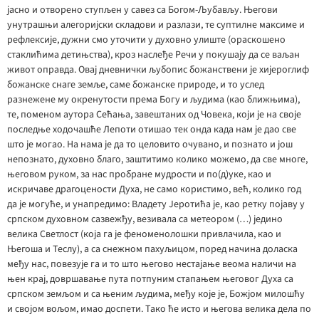
јасно и отворено ступљен у савез са Богом-Љубављу. Његови
унутрашњи алегоријски складови и разлази, те суптилне максиме и
рефлексије, дужни смо уточити у духовно улиште (ораскошено
стаклићима детињства), кроз наслеђе Речи у покушају да се ваљан
живот оправда. Овај дневнички љубопис божанствени је хијероглиф
божанске снаге земље, саме божанске природе, и то услед
разнежене му окренутости према Богу и људима (као ближњима),
те, поменом аутора Сећања, завештаних од Човека, који је на своје
последње ходочашће Лепоти отишао тек онда када нам је дао све
што је могао. На нама је да то целовито очувано, и познато и још
непознато, духовно благо, заштитимо колико можемо, да све многе,
његовом руком, за нас пробране мудрости и по(д)уке, као и
искричаве драгоцености Духа, не само користимо, већ, колико год
да је могуће, и унапредимо: Владету Јеротића је, као ретку појаву у
српском духовном сазвежђу, везивала са метеором (…) једино
велика Светлост (која га је феноменолошки привлачила, као и
Његоша и Теслу), а са снежном пахуљицом, поред начина доласка
међу нас, повезује га и то што његово нестајање веома наличи на
њен крај, довршавање пута потпуним стапањем његовог Духа са
српском земљом и са њеним људима, међу које је, Божјом милошћу
и својом вољом, имао доспети. Тако ће исто и његова велика дела по