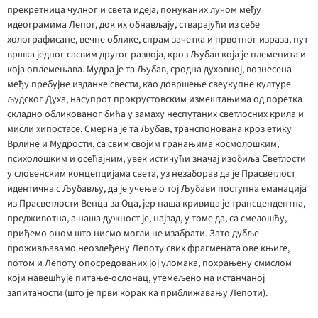
прекретница чулног и света идеја, понуканих лучом међу
идеограмима Лепог, док их обнављају, стварајући из себе
холографисане, вечне облике, спрам зачетка и првотног израза, пут
вршка једног сасвим другог развоја, кроз Љубав која је племенита и
која оплемењава. Мудра је та Љубав, сродна духовној, вознесена
међу пребујне изданке свести, као довршење свеукупне културе
људског Духа, насупрот прокрустовским измештањима од поретка
складно обликованог бића у замаху неспутаних светлосних крила и
мисли хипостасе. Смерна је та Љубав, транспонована кроз етику
Врлине и Мудрости, са свим својим гранањима космолошким,
психолошким и осећајним, увек истичући значај изобиља Светлости
у словенским концепцијама света, уз незаборав да је Прасветлост
идентична с Љубављу, да је учење о тој Љубави поступна еманација
из Прасветлости Венца за Оца, јер наша кривица је трансцендентна,
предживотна, а наша дужност је, најзад, у томе да, са смелошћу,
приђемо оном што нисмо могли не изабрати. Зато дубље
проживљавамо неозлеђену Лепоту свих фрагмената ове књиге,
потом и Лепоту опосредованих јој уломака, похрањену смислом
који навешћује питање-ослонац, утемељено на истанчаној
запитаности (што је први корак ка приближавању Лепоти).