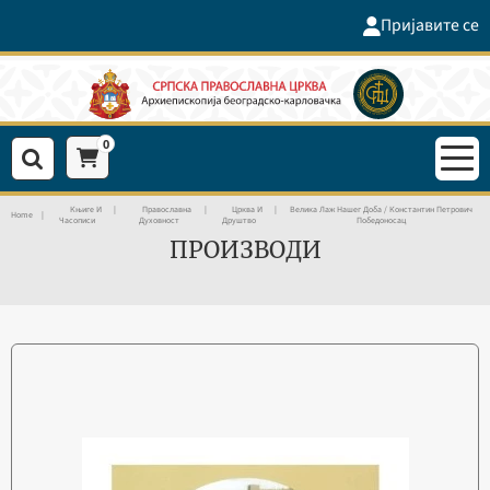
Пријавите се
0
Књиге И
Православна
Црква И
Велика Лаж Нашег Доба / Константин Петрович
Home
Часописи
Духовност
Друштво
Победоносац
ПРОИЗВОДИ