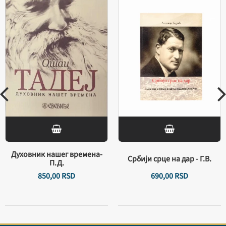
Духовник нашег времена-
Србији срце на дар - Г.В.
П.Д.
850,
00
RSD
690,
00
RSD