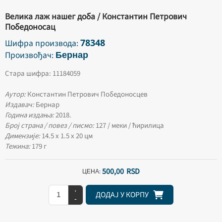
Велика лаж нашег доба / Константин Петрович
Победоносац
78348
Шифра производа:
Бернар
Произвођач:
Стара шифра: 11184059
Аутор:
Константин Петрович Победоносцев
Издавач:
Бернар
Година издања:
2018.
Број страна / повез / писмо:
127 / меки / ћирилица
Димензије:
14.5 х 1.5 х 20 цм
Тежина:
179 г
500,
00
RSD
ЦЕНА:
+
ДОДАЈ У КОРПУ
-