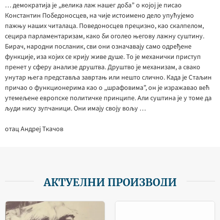
… демократија је ,,велика лаж нашег доба” о којој је писао
Константин Победоносцев, на чије истоимено дело упућујемо
пажњу наших читалаца. Поведоносцев прецизно, као скалпелом,
сецира парламентаризам, како би оголео његову лажну суштину.
Бирач, народни посланик, сви они означавају само одређене
функције, иза којих се крију живе душе. То је механички приступ
пренет у сферу анализе друштва. Друштво је механизам, а свако
унутар њега представља завртањ или нешто слично. Када је Стаљин
причао о функционерима као о ,,шрафовима”, он је изражавао већ
утемељене европске политичке принципе. Али суштина је у томе да
људи нису зупчаници. Они имају своју вољу …
отац Андреј Ткачов
АКТУЕЛНИ ПРОИЗВОДИ