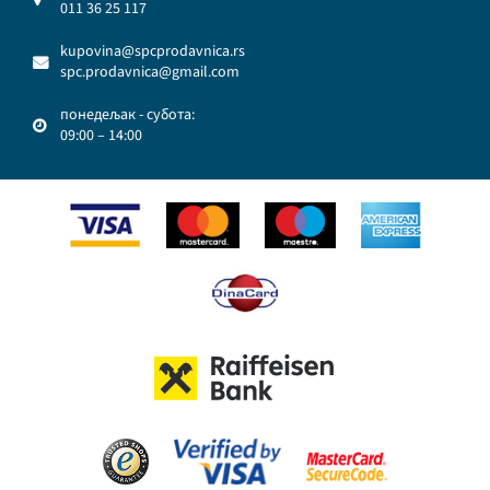
011 36 25 117
kupovina@spcprodavnica.rs
spc.prodavnica@gmail.com
понедељак - субота:
09:00 – 14:00