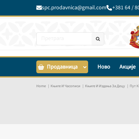
spc.prodavnica@gmail.com
+381 64 / 8
Продавница
Ново
Акције
Home
Књиге И Часописи
Књиге И Издања За Децу
Пут К