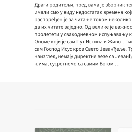
Драги родитељи, пред вама је зборник т
имали смо у виду недостатак времена кој
распоређен је за читање током неколико 
да их читате заједно. Од велике је важно
пролетети у свакодневном испуњавању кућ
Ономе који је сам Пут Истина и Живот. Ти
сам Господ Исус кроз Свето Јеванђеље. Тр
наизглед, немају директне везе са Јеванђ
њима, сусретнемо са самим Богом …