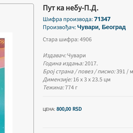
Пут ка небу-П.Д.
71347
Шифра производа:
Чувари, Београд
Произвођач:
Стара шифра: 4906
Издавач:
Чувари
Година издања:
2017.
Број страна / повез / писмо:
391 / 
Димензије:
16 х 3 х 23.5 цм
Тежина:
774 г
800,
00
RSD
ЦЕНА: