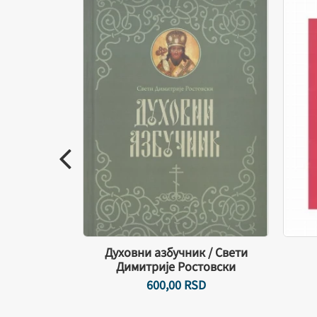
евског /
Духовни азбучник / Свети
ејев
Димитрије Ростовски
SD
600,
00
RSD