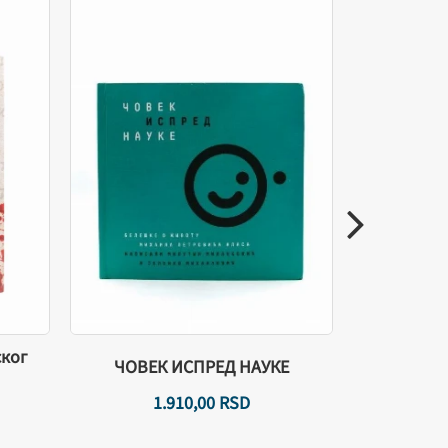
ЛИТУ
ског
ЧОВЕК ИСПРЕД НАУКЕ
ВИ
БО
1.910,
00
RSD