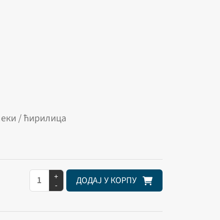
меки / ћирилица
+
ДОДАЈ У КОРПУ
-