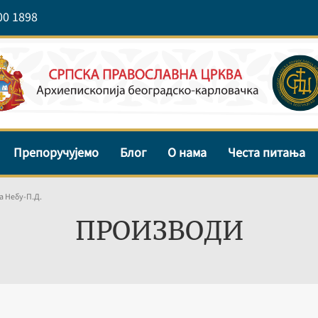
00 1898
Препоручујемо
Блог
О нама
Честа питања
а Небу-П.Д.
ПРОИЗВОДИ