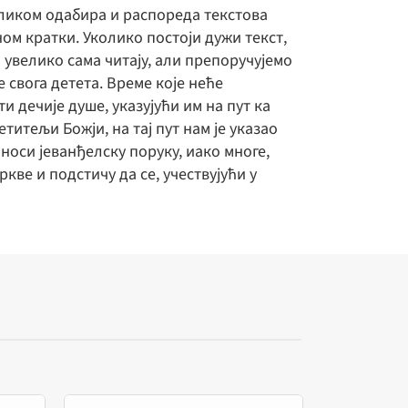
иликом одабира и распореда текстова
ном кратки. Уколико постоји дужи текст,
 увелико сама читају, али препоручујемо
 свога детета. Време које неће
 дечије душе, указујући им на пут ка
титељи Божји, на тај пут нам је указао
 носи јеванђелску поруку, иако многе,
кве и подстичу да се, учествујући у