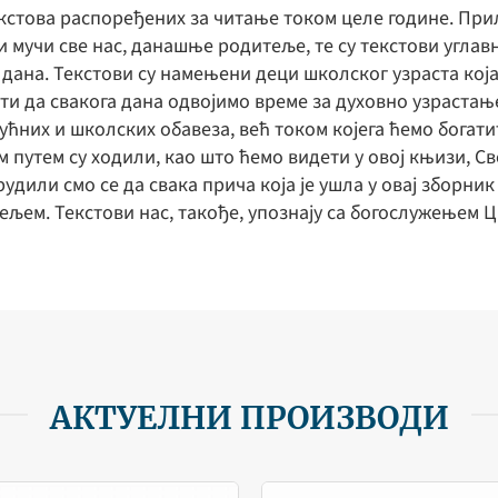
екстова распоређених за читање током целе године. Пр
и мучи све нас, данашње родитеље, те су текстови углав
дана. Текстови су намењени деци школског узраста која
сти да свакога дана одвојимо време за духовно узрастање
них и школских обавеза, већ током којега ћемо богатити
м путем су ходили, као што ћемо видети у овој књизи, Све
удили смо се да свака прича која је ушла у овај зборник
ељем. Текстови нас, такође, упознају са богослужењем Цр
АКТУЕЛНИ ПРОИЗВОДИ