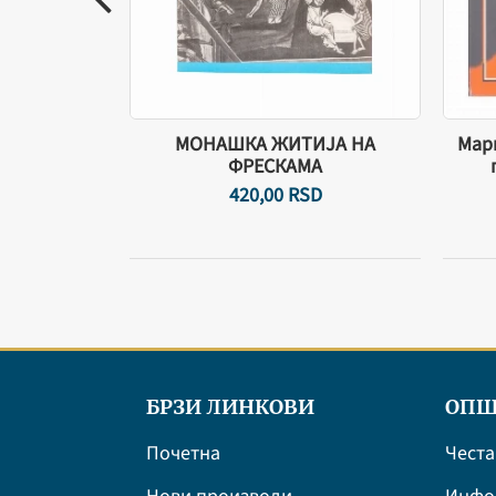
МОНАШКА ЖИТИЈА НА
Марк
а-Лагуна
ФРЕСКАМА
SD
420,
00
RSD
БРЗИ ЛИНКОВИ
ОПШ
Почетна
Честа