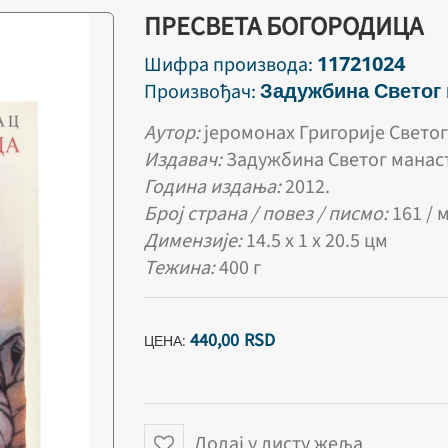
ПРЕСВЕТА БОГОРОДИЦА
11721024
Шифра производа:
Задужбина Светог
Произвођач:
Аутор:
јеромонах
Григорије Свето
Издавач:
Задужбина Светог манас
Година издања:
2012.
Број страна / повез / писмо:
161 / 
Димензије:
14.5 х 1 х 20.5 цм
Тежина:
400 г
440,
00
RSD
ЦЕНА:
Додај у листу жеља