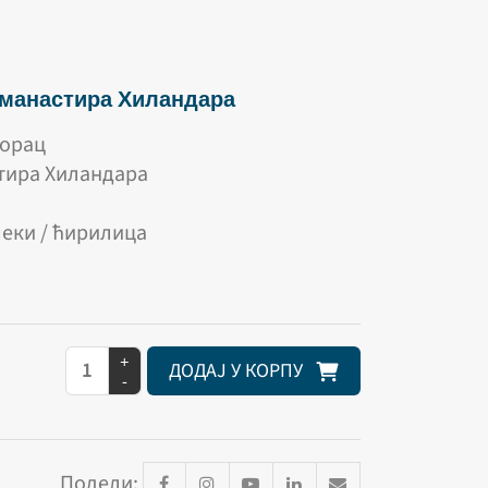
 манастира Хиландара
горац
тира Хиландара
меки / ћирилица
+
ДОДАЈ У КОРПУ
-
Подели: