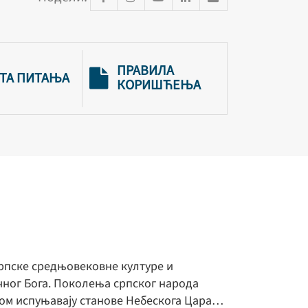
ПРАВИЛА
ТА ПИТАЊА
КОРИШЋЕЊА
 српске средњовековне културе и
ичног Бога. Поколења српског народа
игом испуњавају станове Небескога Цара…