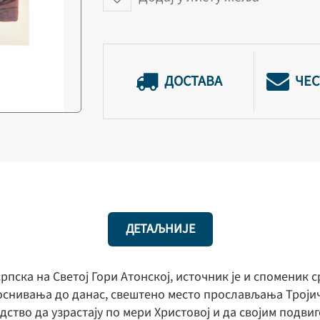
ДОСТАВА
ЧЕС
ДЕТАЉНИЈЕ
рпска на Светој Гори Атонској, источник је и споменик
г оснивања до данас, свештено место прослављања Трој
адство да узрастају по мери Христовој и да својим подв