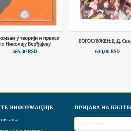
сизам у теорији и пракси
БОГОСЛУЖЕЊЕ, Д. Сан
по Николају Берђајеву
585,
00
RSD
630,
00
RSD
ТЕ ИНФОРМАЦИЈЕ
ПРИЈАВА НА БИЛТЕ
 питања