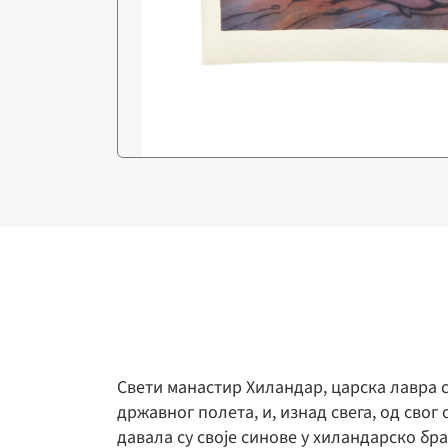
Свети манастир Хиландар, царска лавра с
државног полета, и, изнад свега, од сво
давала су своје синове у хиландарско бр