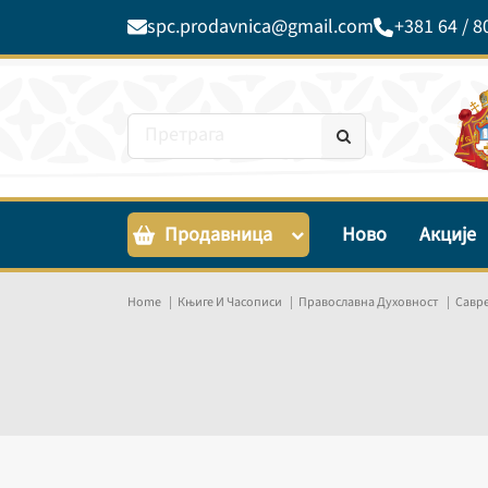
spc.prodavnica@gmail.com
+381 64 / 8
Продавница
Ново
Акције
Home
Књиге И Часописи
Православна Духовност
Савр