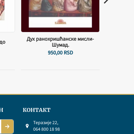
Дух ранохришћанске мисли-
до
100 родољ
Шумад.
950,
00
RSD
1
Н
КОНТАКТ
Теразије 22,
064 800 18 98