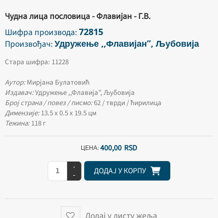
Чудна лица пословица - Флавијан - Г.В.
72815
Шифра производа:
Удружење ,,Флавијан”, Љубовија
Произвођач:
Стара шифра: 11228
Аутор:
Мирјана Булатовић
Издавач:
Удружење ,,Флавија”, Љубовија
Број страна / повез / писмо:
62 / тврди / ћирилица
Димензије:
13.5 х 0.5 х 19.5 цм
Тежина:
118 г
400,
00
RSD
ЦЕНА:
+
ДОДАЈ У КОРПУ
-
Додај у листу жеља