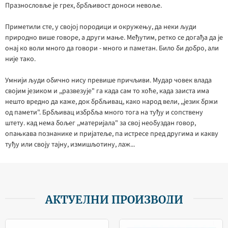
Празнословље је грех, брбљивост доноси невоље.
Приметили сте, у својој породици и окружењу, да неки људи
природно више говоре, а други мање. Међутим, ретко се догађа да је
онај ко воли много да говори - много и паметан. Било би добро, али
није тако.
Умнији људи обично нису превише причљиви. Мудар човек влада
својим језиком и ,,развезује" га када сам то хоће, када заиста има
нешто вредно да каже, док брбљивац, како народ вели, ,,језик бржи
од памети". Брбљивац избрбља много тога на туђу и сопствену
штету. кад нема бољег ,,материјала" за свој необуздан говор,
опањкава познанике и пријатеље, па истресе пред другима и какву
туђу или своју тајну, измишљотину, лаж...
АКТУЕЛНИ ПРОИЗВОДИ