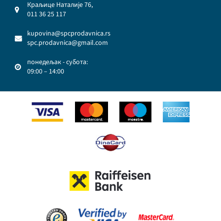
Краљице Наталије 76,
011 36 25 117
kupovina@spcprodavnica.rs
spc.prodavnica@gmail.com
понедељак - субота:
09:00 – 14:00