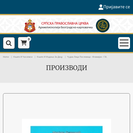
Пријавите се
0
Home
Књиге И Часописи
Књиге И Издања За Децу
Чудна Лица Пословица - Флавијан - Г.В.
ПРОИЗВОДИ