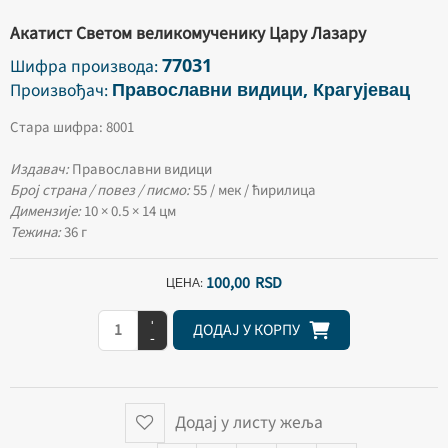
Акатист Светом великомученику Цару Лазару
77031
Шифра производа:
Православни видици, Крагујевац
Произвођач:
Стара шифра: 8001
Издавач:
Православни видици
Број страна / повез / писмо:
55 / мек / ћирилица
Димензије:
10 × 0.5 × 14 цм
Тежина:
36 г
100,
00
RSD
ЦЕНА:
+
ДОДАЈ У КОРПУ
-
Додај у листу жеља