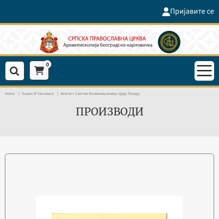
Пријавите се
0
Home
Књиге И Часописи
Акатист Светом Великомученику Цару Лазару
ПРОИЗВОДИ