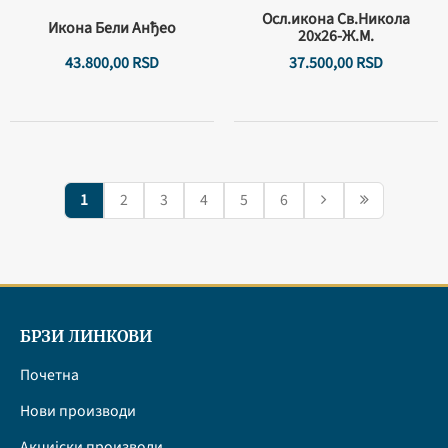
Осл.икона Св.Никола
Икона Бели Анђео
20х26-Ж.М.
43.800,
00
RSD
37.500,
00
RSD
1
2
3
4
5
6
БРЗИ ЛИНКОВИ
Почетна
Нови производи
Акцијски производи