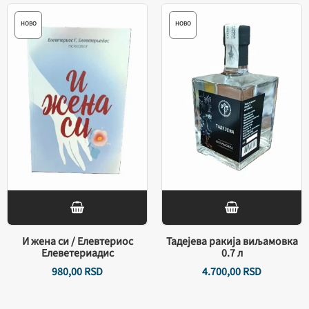
НОВО
НОВО
И жена си / Елевтериос
Тадејева ракија виљамовка
Елеветериадис
0.7 л
980,
00
RSD
4.700,
00
RSD