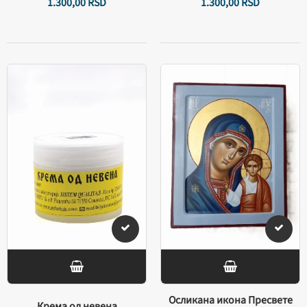
1.300,
00
RSD
1.300,
00
RSD
Осликана икона Пресвете
Крема од невена