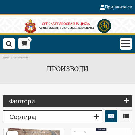
Пријавите се
0
Home
Сви Производи
ПРОИЗВОДИ
Филтери
Сортирај