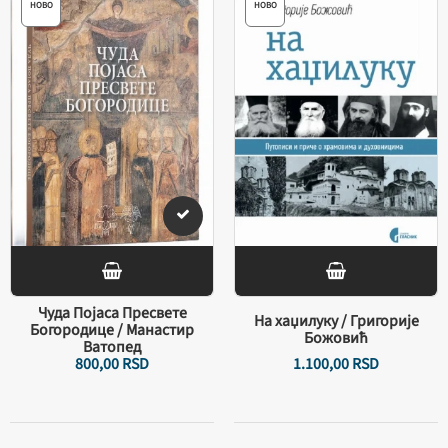
НОВО
НОВО
Чуда Појаса Пресвете
На хаџилуку / Григорије
Богородице / Манастир
Божовић
Ватопед
800,
00
RSD
1.100,
00
RSD