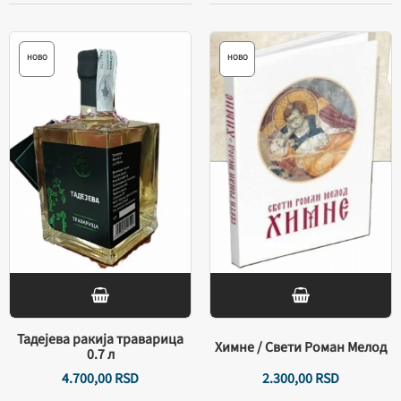
НОВО
НОВО
Тадејева ракија траварица
Химне / Свети Роман Мелод
0.7 л
4.700,
00
RSD
2.300,
00
RSD