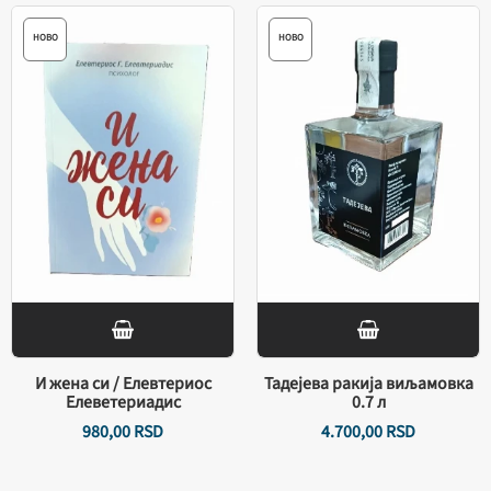
НОВО
НОВО
И жена си / Елевтериос
Тадејева ракија виљамовка
Елеветериадис
0.7 л
980,
00
RSD
4.700,
00
RSD