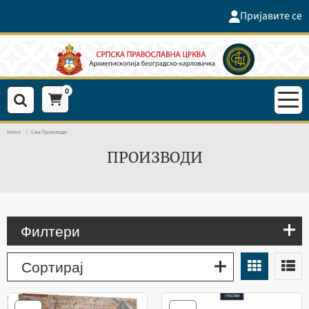
Пријавите се
0
Home
Сви Производи
ПРОИЗВОДИ
Филтери
Сортирај