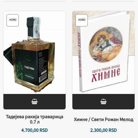
НОВО
НОВО
Тадејева ракија траварица
Химне / Свети Роман Мелод
0.7 л
4.700,
00
RSD
2.300,
00
RSD