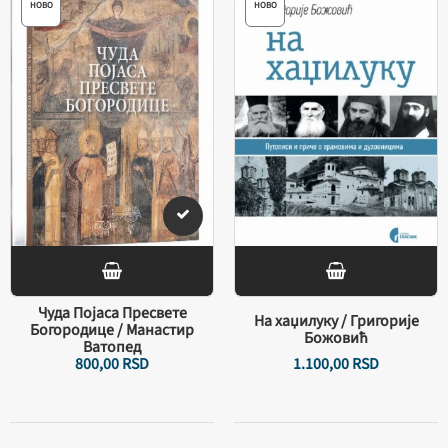
НОВО
НОВО
Чуда Појаса Пресвете
На хаџилуку / Григорије
Богородице / Манастир
Божовић
Ватопед
800,
00
RSD
1.100,
00
RSD