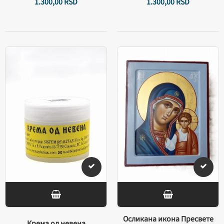
1.300,
00
RSD
1.300,
00
RSD
Осликана икона Пресвете
Крема од невена