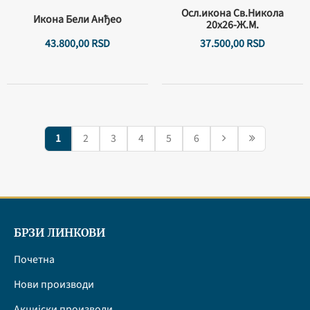
Осл.икона Св.Никола
Икона Бели Анђео
20х26-Ж.М.
43.800,
00
RSD
37.500,
00
RSD
1
2
3
4
5
6
БРЗИ ЛИНКОВИ
Почетна
Нови производи
Акцијски производи