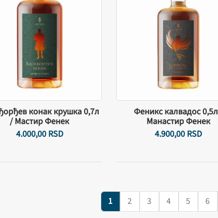
ђорђев конак крушка 0,7л
Феникс калвадос 0,5л
/ Мастир Фенек
Манастир Фенек
4.000,
00
RSD
4.900,
00
RSD
1
2
3
4
5
6