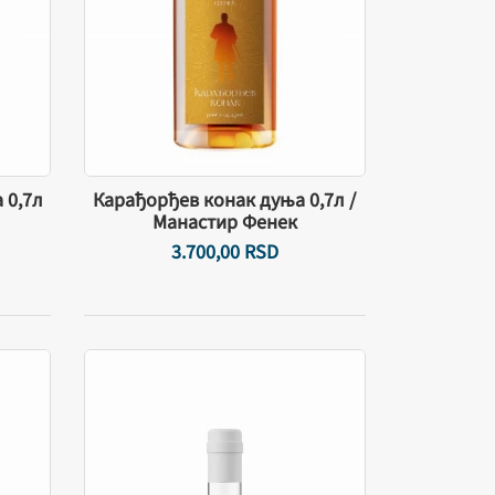
 0,7л
Карађорђев конак дуња 0,7л /
Манастир Фенек
3.700,
00
RSD