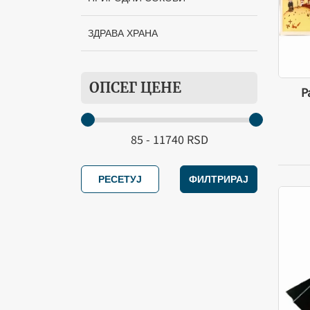
Манастир Жича
ЗДРАВА ХРАНА
Манастир Дуљево
Славуј
ОПСЕГ ЦЕНЕ
Р
Манастир Богоштица
ПГ Сопхиа рибизла
Тамјан природни
РЕСЕТУЈ
ФИЛТРИРАЈ
Манастир Велика Ремета
Манастир Ћелија Пиперска
Манастир Високи Дечани
Манастир Успења Пресвете
Богородице. Владичин Хан
Манастир Лелић