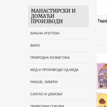
Горње Жапско
МАНАСТИРСКИ И
Манастир Фенек
ДОМАЋИ
Манастир Драганац
Таде
ПРОИЗВОДИ
Манастир Пресвете
БИЉНА АПОТЕКА
Богородице, Рустово
Пчеларски центар Батинић,
ВИНО
Соколац
ПРИРОДНА КОЗМЕТИКА
Манастир Суково
Апифарм Радосављевић,
МЕД И ПРОИЗВОДИ ОД МЕДА
Ваљево
РАКИЈЕ, ЛИКЕРИ
Манастир Буково
Манастир Томић
СЛАТКО И ЏЕМОВИ
Манастир Хиландар
ПРИРОДНИ СОКОВИ