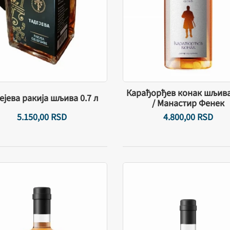
Карађорђев конак шљива
ејева ракија шљива 0.7 л
/ Манастир Фенек
5.150,
00
RSD
4.800,
00
RSD