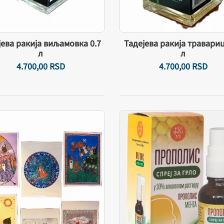
јева ракија виљамовка 0.7
Тадејева ракија травариц
л
л
4.700,
00
RSD
4.700,
00
RSD