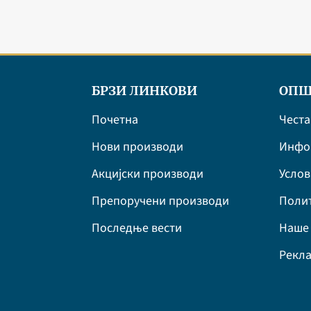
Манастир Ормилија
Манастир Старо Хопово
Манастир Драча
БРЗИ ЛИНКОВИ
ОПШ
Тадејева Ракија
Почетна
Честа
Нови производи
Инфор
Акцијски производи
Усло
Препоручени производи
Полит
Последње вести
Наше 
Рекла