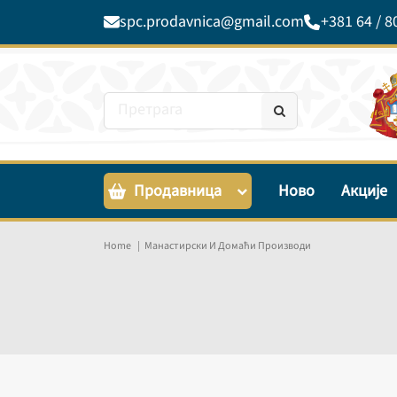
spc.prodavnica@gmail.com
+381 64 / 8
Продавница
Ново
Акције
Home
Манастирски И Домаћи Производи