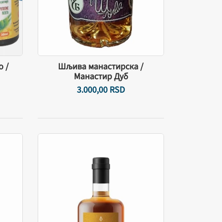
о /
Шљива манастирска /
Манастир Дуб
3.000,
00
RSD