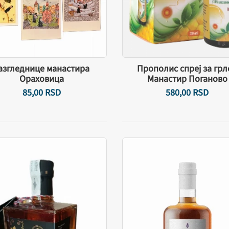
азгледнице манастира
Прополис спреј за грл
Ораховица
Манастир Поганово
85,
00
RSD
580,
00
RSD