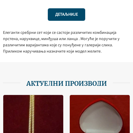
ДЕТАЉНИЈЕ
Елеганти сребрни сет који се састоји различитих комбинација
прстена, наруквице, минђуша или ланца . Могуће је поручити у
различитим варијантама које су понуђене у галерији слика.
Приликом наручивања назначите који модел желите.
АКТУЕЛНИ ПРОИЗВОДИ