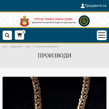
Пријавите се
0
Home
Дародавница
Накит
Сет Огрлица И Минђуше-М.Љ.
ПРОИЗВОДИ