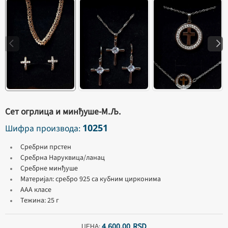
Сет огрлица и минђуше-М.Љ.
10251
Шифра производа:
Сребрни прстен
Сребрна Наруквица/ланац
Сребрне минђуше
Материјал: сребро 925 са кубним цирконима
ААА класе
Тежина: 25 г
4.600,
00
RSD
ЦЕНА: