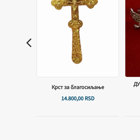
ДУ
 АУ-Ш.М.
Крст за благосиљање
SD
14.800,
00
RSD