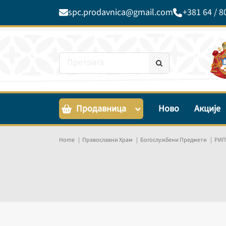
spc.prodavnica@gmail.com
+381 64 / 8
Продавница
Ново
Акције
Home
Православни Храм
Богослужбени Предмети
РИП