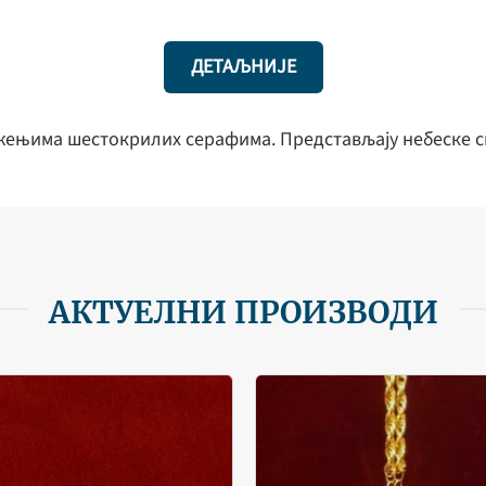
ДЕТАЉНИЈЕ
жењима шестокрилих серафима. Представљају небеске си
АКТУЕЛНИ ПРОИЗВОДИ