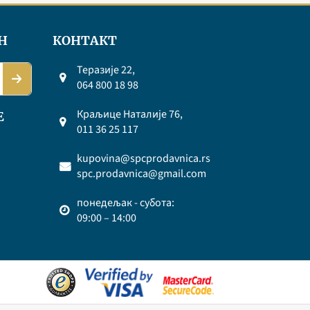
Н
КОНТАКТ
Теразије 22,
064 800 18 98
Краљице Наталије 76,
Е
011 36 25 117
kupovina@spcprodavnica.rs
spc.prodavnica@gmail.com
понедељак - субота:
09:00 – 14:00