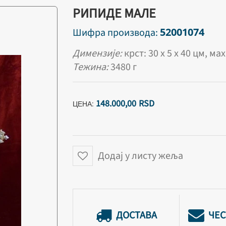
РИПИДЕ МАЛЕ
52001074
Шифра производа:
Димензије:
крст: 30 х 5 х 40 цм, ма
Тежина:
3480 г
148.000,
00
RSD
ЦЕНА:
Додај у листу жеља
ДОСТАВА
ЧЕС