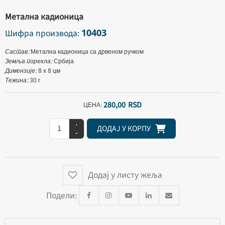
Метална кадионица
10403
Шифра производа:
Састав:
Метална кадионица са дрвеном ручком
Земља порекла:
Србија
Димензије:
8 х 8 цм
Тежина:
30 г
280,
00
RSD
ЦЕНА:
+
ДОДАЈ У КОРПУ
-
Додај у листу жеља
Подели: