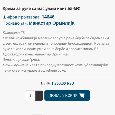
Крема за руке са мас.уљем ивит.Б5-МФ
14646
Шифра производа:
Манастир Ормилија
Произвођач:
Паковање:
75 ml
Састав:
комбинација маслиновог уља ране бербе са бадемовим
уљем, екстрактом невена и природним биосахаридом. Крема за
руке са маслиновим уљем ране бербе и провитамином Б5.
Производи и пуни:
манастир Ормилија.
Земља порекла:
Грчка.
Начин примене:
хвата природну влажност коже, ублажавајући
чак и суве, испуцале и оштећене руке.
1.350,
00
RSD
ЦЕНА:
+
ДОДАЈ У КОРПУ
-