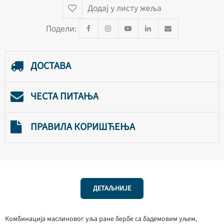
Додај у листу жеља
Подели:
ДОСТАВА
ЧЕСТА ПИТАЊА
ПРАВИЛА КОРИШЋЕЊА
ДЕТАЉНИЈЕ
Комбинација маслиновог уља ране бербе са бадемовим уљем,