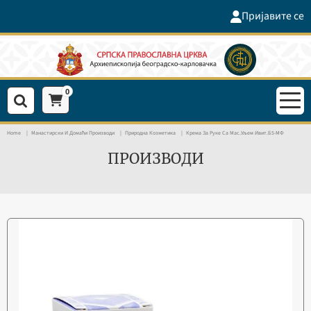
Пријавите се
0
Home
Манастирски И Домаћи Производи
Природна Козметика
Крема За Руке Са Мас.уљем Ивит.Б5-МФ
ПРОИЗВОДИ