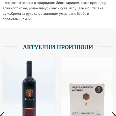
екстрактом невена и природним биосахаридом, хвата природну
влажност коже, ублажавајући чак и суве, испуцале и оштећене
руке.Крема за руке са маслиновим уљем ране бербе и
провитамином Б5
АКТУЕЛНИ ПРОИЗВОДИ